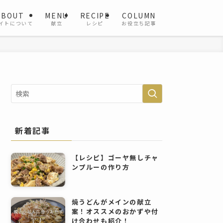
ABOUT
MENU
RECIPE
COLUMN
イトについて
献立
レシピ
お役立ち記事
新着記事
【レシピ】ゴーヤ無しチャ
ンプルーの作り方
焼うどんがメインの献立
案！オススメのおかずや付
け合わせも紹介！