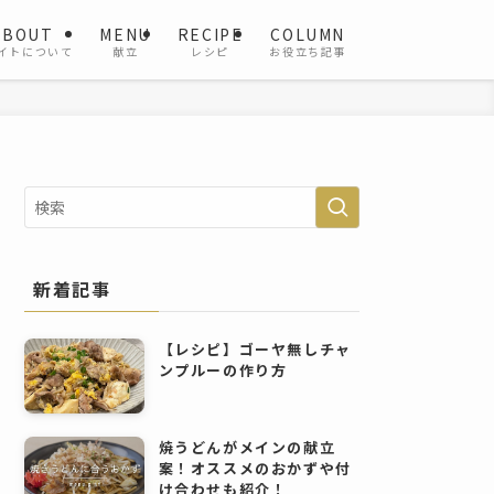
ABOUT
MENU
RECIPE
COLUMN
イトについて
献立
レシピ
お役立ち記事
新着記事
【レシピ】ゴーヤ無しチャ
ンプルーの作り方
焼うどんがメインの献立
案！オススメのおかずや付
け合わせも紹介！