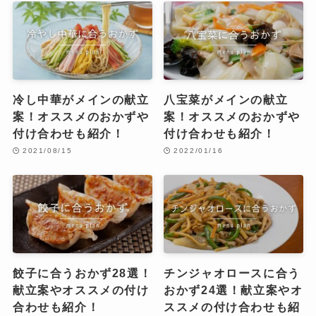
冷し中華がメインの献立
八宝菜がメインの献立
案！オススメのおかずや
案！オススメのおかずや
付け合わせも紹介！
付け合わせも紹介！
2021/08/15
2022/01/16
餃子に合うおかず28選！
チンジャオロースに合う
献立案やオススメの付け
おかず24選！献立案やオ
合わせも紹介！
ススメの付け合わせも紹